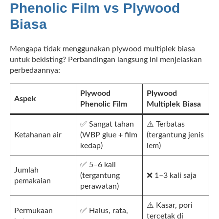
Phenolic Film vs Plywood
Biasa
Mengapa tidak menggunakan plywood multiplek biasa
untuk bekisting? Perbandingan langsung ini menjelaskan
perbedaannya:
Plywood
Plywood
Aspek
Phenolic Film
Multiplek Biasa
✅ Sangat tahan
⚠️ Terbatas
Ketahanan air
(WBP glue + film
(tergantung jenis
kedap)
lem)
✅ 5–6 kali
Jumlah
(tergantung
❌ 1–3 kali saja
pemakaian
perawatan)
⚠️ Kasar, pori
Permukaan
✅ Halus, rata,
tercetak di