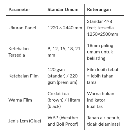
Parameter
Standar Umum
Keterangan
Standar 4×8
Ukuran Panel
1220 × 2440 mm
feet; tersedia
1250×2500mm
18mm paling
Ketebalan
9, 12, 15, 18, 21
umum untuk
Tersedia
mm
bekisting
120 gsm
Film lebih tebal
Ketebalan Film
(standar) / 220
= lebih tahan
gsm (premium)
lama
Coklat tua
Warna bukan
Warna Film
(brown) / Hitam
indikator
(black)
kualitas
WBP (Weather
Tahan air penuh,
Jenis Lem (Glue)
and Boil Proof)
tidak delaminasi