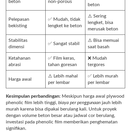
beton
non-porous
beton
⚠️ Sering
Pelepasan
✅ Mudah, tidak
lengket, bisa
bekisting
lengket ke beton
merusak beton
Stabilitas
⚠️ Bisa memuai
✅ Sangat stabil
dimensi
saat basah
Ketahanan
✅ Film keras,
❌ Mudah
abrasi
tahan goresan
tergores
⚠️ Lebih mahal
✅ Lebih murah
Harga awal
per lembar
per lembar
Kesimpulan perbandingan:
Meskipun harga awal plywood
phenolic film lebih tinggi,
biaya per penggunaan
jauh lebih
murah karena bisa dipakai berulang kali. Untuk proyek
dengan volume beton besar atau jadwal cor berulang,
investasi pada phenolic film memberikan penghematan
signifikan.