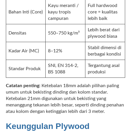
Kayu meranti /
Full hardwood
Bahan Inti (Core)
kayu tropis
core = kualitas
campuran
lebih baik
Lebih berat dari
Densitas
550–750 kg/m³
plywood biasa
Stabil dimensi di
Kadar Air (MC)
8–12%
berbagai kondisi
SNI, EN 314-2,
Tergantung asal
Standar Produk
BS 1088
produksi
Catatan penting:
Ketebalan 18mm adalah pilihan paling
umum untuk bekisting dinding dan kolom standar.
Ketebalan 21mm digunakan untuk bekisting yang
menanggung tekanan lebih besar, seperti dinding penahan
atau kolom dengan ketinggian lebih dari 3 meter.
Keunggulan Plywood