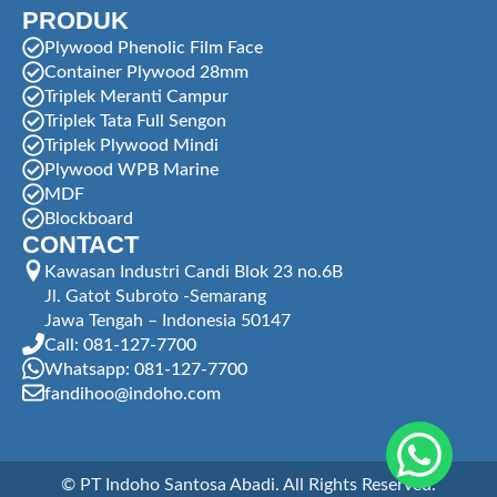
PRODUK
Plywood Phenolic Film Face
Container Plywood 28mm
Triplek Meranti Campur
Triplek Tata Full Sengon
Triplek Plywood Mindi
Plywood WPB Marine
MDF
Blockboard
CONTACT
Kawasan Industri Candi Blok 23 no.6B
Jl. Gatot Subroto -Semarang
Jawa Tengah – Indonesia 50147
Call: 081-127-7700
Whatsapp: 081-127-7700
fandihoo@indoho.com
© PT Indoho Santosa Abadi. All Rights Reserved.