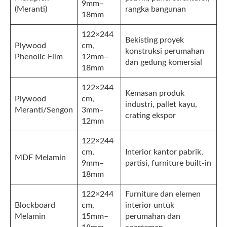
9mm–
(Meranti)
rangka bangunan
18mm
122×244
Bekisting proyek
Plywood
cm,
konstruksi perumahan
Phenolic Film
12mm–
dan gedung komersial
18mm
122×244
Kemasan produk
Plywood
cm,
industri, pallet kayu,
Meranti/Sengon
3mm–
crating ekspor
12mm
122×244
cm,
Interior kantor pabrik,
MDF Melamin
9mm–
partisi, furniture built-in
18mm
122×244
Furniture dan elemen
Blockboard
cm,
interior untuk
Melamin
15mm–
perumahan dan