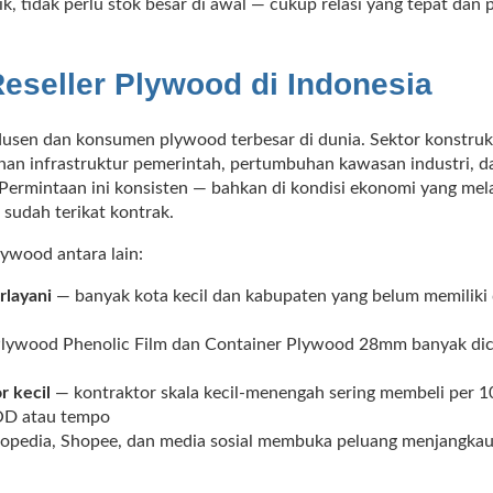
rik, tidak perlu stok besar di awal — cukup relasi yang tepat d
eseller Plywood di Indonesia
odusen dan konsumen plywood terbesar di dunia. Sektor konstru
an infrastruktur pemerintah, pertumbuhan kawasan industri, d
 Permintaan ini konsisten — bahkan di kondisi ekonomi yang mel
 sudah terikat kontrak.
lywood antara lain:
rlayani
— banyak kota kecil dan kabupaten yang belum memiliki
lywood Phenolic Film dan Container Plywood 28mm banyak dicar
r kecil
— kontraktor skala kecil-menengah sering membeli per 1
COD atau tempo
opedia, Shopee, dan media sosial membuka peluang menjangkau 