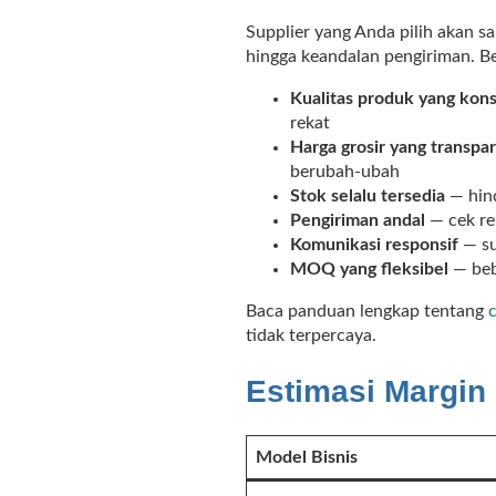
Supplier yang Anda pilih akan sa
hingga keandalan pengiriman. Ber
Kualitas produk yang kons
rekat
Harga grosir yang transpa
berubah-ubah
Stok selalu tersedia
— hind
Pengiriman andal
— cek re
Komunikasi responsif
— su
MOQ yang fleksibel
— beb
Baca panduan lengkap tentang
tidak terpercaya.
Estimasi Margin
Model Bisnis