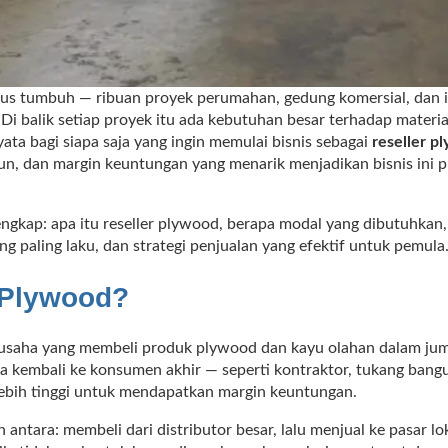
erus tumbuh — ribuan proyek perumahan, gedung komersial, dan i
. Di balik setiap proyek itu ada kebutuhan besar terhadap mate
nyata bagi siapa saja yang ingin memulai bisnis sebagai
reseller p
un, dan margin keuntungan yang menarik menjadikan bisnis ini p
ngkap: apa itu reseller plywood, berapa modal yang dibutuhkan,
ng paling laku, dan strategi penjualan yang efektif untuk pemula
r Plywood?
usaha yang membeli produk plywood dan kayu olahan dalam jumla
a kembali ke konsumen akhir — seperti kontraktor, tukang bangu
lebih tinggi untuk mendapatkan margin keuntungan.
n antara: membeli dari distributor besar, lalu menjual ke pasar lok