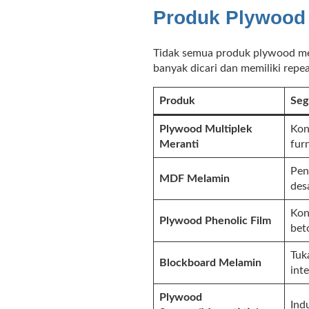
Produk Plywood 
Tidak semua produk plywood memi
banyak dicari dan memiliki repea
Produk
Seg
Plywood Multiplek
Kon
Meranti
fur
Peng
MDF Melamin
des
Kon
Plywood Phenolic Film
bet
Tuk
Blockboard Melamin
inte
Plywood
Ind