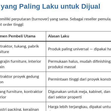
yang Paling Laku untuk Dijual
liki perputaran (turnover) yang sama. Sebagai reseller pemula
t order tinggi:
men Pembeli Utama
Alasan Laku
traktor, tukang, pabrik
Produk paling universal — dipakai h
niture
rajin furniture, interior
Permukaan halus, mudah difinishing
ain
produksi massal
traktor proyek gedung
Permintaan tinggi dari proyek konstr
on
ang furniture, kontraktor
Digunakan untuk meja, kabinet, dan 
rior
dari sektor properti
Harga lebih terjangkau, dipakai unt
ustri packing, kerajinan