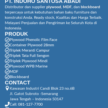
PT. INDOHO SANTOSA ABADI
Distributor dan supplier
plywood
,
MDF
, dan
blockboard
terpercaya untuk kebutuhan bahan baku furniture dan
konstruksi Anda. Ready stock, Kualitas dan Harga Terbaik.
Melayani Penjualan dan Pengiriman ke Seluruh Kota di
Indonesia.
PRODUK
Plywood Phenolic Film Face
Container Plywood 28mm
Triplek Meranti Campur
Triplek Tata Full Sengon
Triplek Plywood Mindi
Plywood WPB Marine
MDF
Blockboard
CONTACT
Kawasan Industri Candi Blok 23 no.6B
Jl. Gatot Subroto -Semarang
Jawa Tengah – Indonesia 50147
Call: 081-127-7700