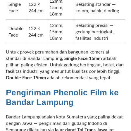
12mm,
Single
122 ×
Bekisting standar —
15mm,
Face
244 cm
kolom, balok, dinding
18mm
12mm,
Bekisting presisi —
Double
122 ×
15mm,
gedung bertingkat,
Face
244 cm
18mm
fasilitas industri
Untuk proyek perumahan dan bangunan komersial
standar di Bandar Lampung,
Single Face 15mm
adalah
pilihan paling efisien. Untuk gedung bertingkat, hotel, dan
fasilitas industri yang menuntut kualitas cor lebih tinggi,
Double Face 15mm
adalah rekomendasi yang tepat.
Pengiriman Phenolic Film ke
Bandar Lampung
Bandar Lampung adalah kota Sumatera yang paling dekat
dengan Jawa — pengiriman dari gudang Indoho di
Semarang dilakukan via
jalur darat Tol Trans Jawa ke