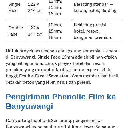
12mm,
Single
122 ×
Bekisting standar —
15mm,
Face
244 cm
kolom, balok, dinding
18mm
12mm,
Bekisting presisi —
Double
122 ×
15mm,
hotel, resort,
Face
244 cm
18mm
bangunan premium
Untuk proyek perumahan dan gedung komersial standar
di Banyuwangi,
Single Face 15mm
adalah pilihan efisien
yang paling umum. Untuk proyek hotel dan resort
premium yang menuntut kualitas beton expose lebih
tinggi,
Double Face 15mm atau 18mm
memberikan hasil
cetakan beton yang lebih halus dan presisi.
Pengiriman Phenolic Film ke
Banyuwangi
Dari gudang Indoho di Semarang, pengiriman ke
Banyuwangi menempuh rute Tol Trans Jawa (Semarang–