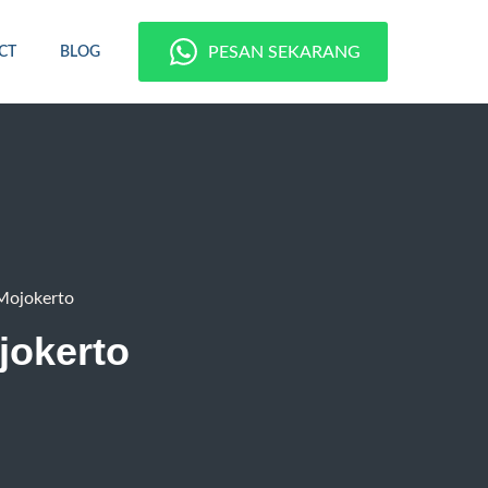
PESAN SEKARANG
CT
BLOG
Mojokerto
jokerto