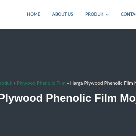
HOME
ABOUT US
PRODUK
CONTA
roduk
»
Plywood Phenolic Film
»
Harga Plywood Phenolic Film 
Plywood Phenolic Film Mo