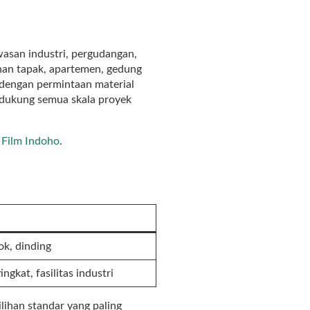
asan industri, pergudangan,
han tapak, apartemen, gedung
a dengan permintaan material
endukung semua skala proyek
 Film Indoho
.
ok, dinding
ngkat, fasilitas industri
lihan standar yang paling