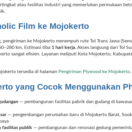
rtingkat atau fasilitas industri yang memerlukan permukaan beton
ik.
olic Film ke Mojokerto
g, pengiriman ke Mojokerto menempuh rute Tol Trans Jawa (S
260–280 km. Estimasi tiba
1 hari kerja
. Akses langsung dari Tol 
erto sangat efisien. Layanan meliputi Kota Mojokerto, Kabupate
ojokerto tersedia di halaman
Pengiriman Plywood ke Mojokerto
.
erto yang Cocok Menggunakan Ph
gudangan
— pembangunan fasilitas pabrik dan gudang di kawasan
sar
— pengembangan perumahan baru di Mojokerto Barat, Sooko,
abaya
asilitas publik
— pembangunan dan renovasi gedung pemerint