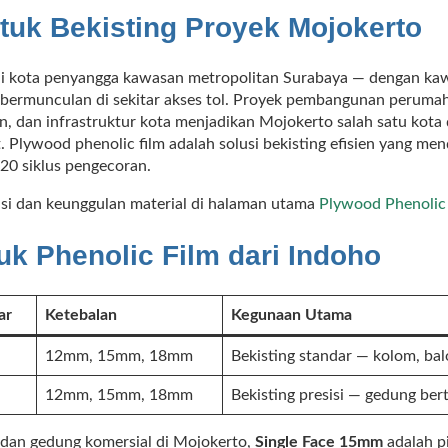
tuk Bekisting Proyek Mojokerto
i kota penyangga kawasan metropolitan Surabaya — dengan kaw
bermunculan di sekitar akses tol. Proyek pembangunan peruma
an, dan infrastruktur kota menjadikan Mojokerto salah satu kot
. Plywood phenolic film adalah solusi bekisting efisien yang m
20 siklus pengecoran.
kasi dan keunggulan material di halaman utama
Plywood Phenolic
uk Phenolic Film dari Indoho
ar
Ketebalan
Kegunaan Utama
12mm, 15mm, 18mm
Bekisting standar — kolom, bal
12mm, 15mm, 18mm
Bekisting presisi — gedung berti
dan gedung komersial di Mojokerto,
Single Face 15mm
adalah pi