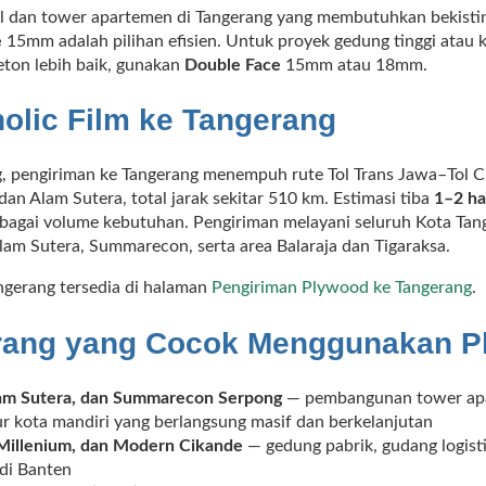
 dan tower apartemen di Tangerang yang membutuhkan bekistin
e
15mm adalah pilihan efisien. Untuk proyek gedung tinggi atau
ton lebih baik, gunakan
Double Face
15mm atau 18mm.
olic Film ke Tangerang
, pengiriman ke Tangerang menempuh rute Tol Trans Jawa–Tol Ci
an Alam Sutera, total jarak sekitar 510 km. Estimasi tiba
1–2 ha
rbagai volume kebutuhan. Pengiriman melayani seluruh Kota Tan
lam Sutera, Summarecon, serta area Balaraja dan Tigaraksa.
ngerang tersedia di halaman
Pengiriman Plywood ke Tangerang
.
rang yang Cocok Menggunakan Ph
lam Sutera, dan Summarecon Serpong
— pembangunan tower apar
ur kota mandiri yang berlangsung masif dan berkelanjutan
 Millenium, dan Modern Cikande
— gedung pabrik, gudang logistik
 di Banten