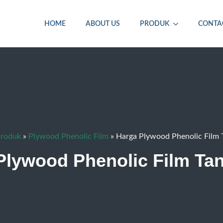
HOME
ABOUT US
PRODUK
CONTA
roduk
»
Plywood Phenolic Film
»
Harga Plywood Phenolic Film 
Plywood Phenolic Film Ta