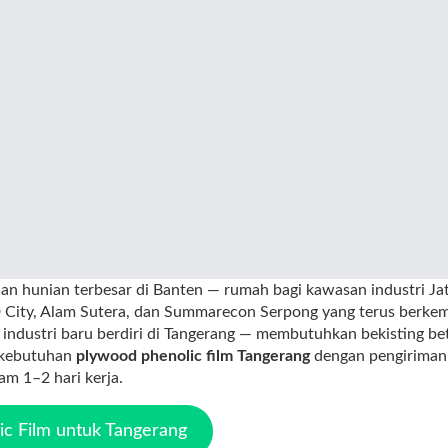
dan hunian terbesar di Banten — rumah bagi kawasan industri J
D City, Alam Sutera, dan Summarecon Serpong yang terus berkem
s industri baru berdiri di Tangerang — membutuhkan bekisting be
 kebutuhan
plywood phenolic film Tangerang
dengan pengiriman v
am 1–2 hari kerja.
c Film untuk Tangerang