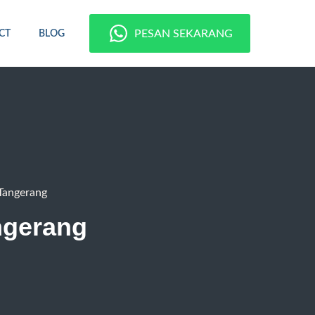
PESAN SEKARANG
CT
BLOG
Tangerang
ngerang