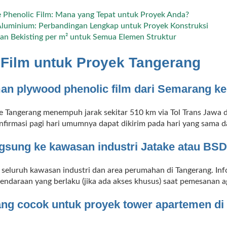
e Phenolic Film: Mana yang Tepat untuk Proyek Anda?
 Aluminium: Perbandingan Lengkap untuk Proyek Konstruksi
n Bekisting per m² untuk Semua Elemen Struktur
Film untuk Proyek Tangerang
an plywood phenolic film dari Semarang k
 Tangerang menempuh jarak sekitar 510 km via Tol Trans Jawa dan
nfirmasi pagi hari umumnya dapat dikirim pada hari yang sama d
ngsung ke kawasan industri Jatake atau BSD
e seluruh kawasan industri dan area perumahan di Tangerang. I
endaraan yang berlaku (jika ada akses khusus) saat pemesanan ag
ang cocok untuk proyek tower apartemen d