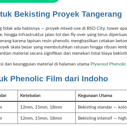
ntuk Bekisting Proyek Tangerang
 tidak ada habisnya — proyek mixed-use di BSD City, tower ap
e, hingga infrastruktur jalan tol dan fly-over yang terus diperlu
gerang karena lapisan resin phenolic menghasilkan cetakan beto
royek skala besar yang membutuhkan ratusan hingga ribuan lemba
tian material secara signifikan dan menekan total biaya bekisti
kasi dan keunggulan material di halaman utama
Plywood Phenolic
uk Phenolic Film dari Indoho
dar
Ketebalan
Kegunaan Utama
m
12mm, 15mm, 18mm
Bekisting standar — kolo
m
12mm, 15mm, 18mm
Bekisting intensif — high