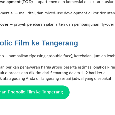
development (TOD)
— apartemen dan komersial di sekitar stasiu
omersial
— mal, ritel, dan mixed-use development di koridor uta
-over
— proyek pelebaran jalan arteri dan pembangunan fly-ove
olic Film ke Tangerang
 — sampaikan tipe (single/double face), ketebalan, jumlah lemb
dan berikan penawaran harga grosir beserta estimasi ongkos kiri
k diproses dan dikirim dari Semarang dalam 1–2 hari kerja
ek atau gudang Anda di Tangerang sesuai jadwal yang disepakati
an Phenolic Film ke Tangerang