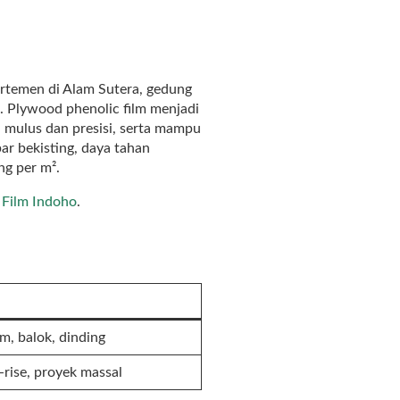
artemen di Alam Sutera, gedung
as. Plywood phenolic film menjadi
n mulus dan presisi, serta mampu
r bekisting, daya tahan
ng per m².
 Film Indoho
.
m, balok, dinding
-rise, proyek massal