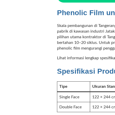
Phenolic Film u
Skala pembangunan di Tangerang
pabrik di kawasan industri Jatak
pilihan utama kontraktor di Tan
bertahan 10–20 siklus. Untuk p
phenolic film mengurangi penggan
Lihat informasi lengkap spesifi
Spesifikasi Prod
Tipe
Ukuran Stan
Single Face
122 × 244 c
Double Face
122 × 244 c