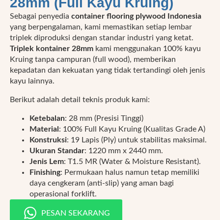
28mm (Full Kayu Kruing)
Sebagai penyedia
container flooring plywood Indonesia
yang berpengalaman, kami memastikan setiap lembar
triplek diproduksi dengan standar industri yang ketat.
Triplek kontainer 28mm
kami menggunakan 100% kayu
Kruing tanpa campuran (full wood), memberikan
kepadatan dan kekuatan yang tidak tertandingi oleh jenis
kayu lainnya.
Berikut adalah detail teknis produk kami:
Ketebalan
: 28 mm (Presisi Tinggi)
Material
: 100% Full Kayu Kruing (Kualitas Grade A)
Konstruksi
: 19 Lapis (Ply) untuk stabilitas maksimal.
Ukuran Standar
: 1220 mm x 2440 mm.
Jenis Lem
: T1.5 MR (Water & Moisture Resistant).
Finishing
: Permukaan halus namun tetap memiliki
daya cengkeram (anti-slip) yang aman bagi
operasional forklift.
PESAN SEKARANG